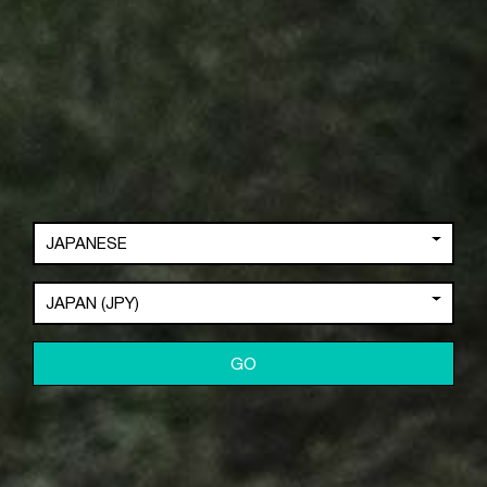
カートに追加
TERE 20MM SETBACK SEATPOST
31,818(税別)
JPY
JAPANESE
JAPAN (JPY)
GO