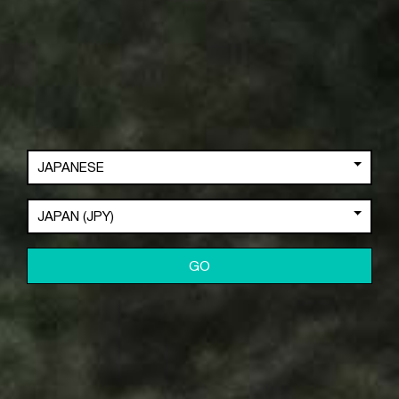
JAPANESE
私たちの目的
JAPAN (JPY)
あえて人から注目されたい人のために
GO
ミッションはシンプルです。最高レベルの性能を持ちなが
ら、ブティック・スピリットを持つ、美しく作り込まれた
フレームセットを作る。
すぐに使えるバイクが多い中、Chapter2のやり方は、常